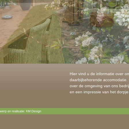
Hier vind u de informatie over o
daarbijbehorende accomodatie. O
over de omgeving van ons bedrij
en een impressie van het dorpj
werp en realisatie:
KM Design