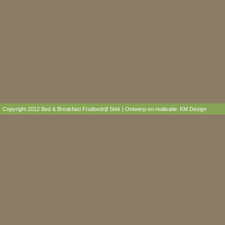
Copyright 2012 Bed & Breakfast Fruitbedrijf Stek | Ontwerp en realisatie:
KM Design